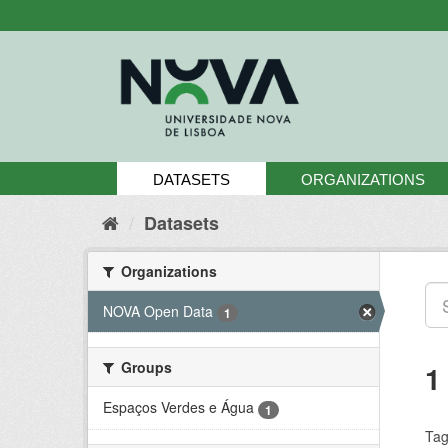
Skip
to
content
DATASETS
ORGANIZATIONS
Datasets
Organizations
NOVA Open Data
1
Groups
1
Espaços Verdes e Água
1
Tag