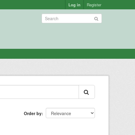
Log in
Register
Order by