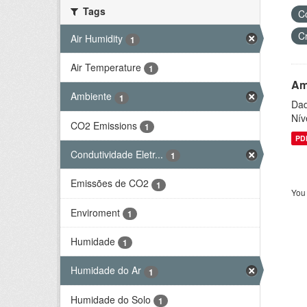
Tags
C
C
Air Humidity
1
Air Temperature
1
Am
Ambiente
1
Dad
Nív
CO2 Emissions
1
PD
Condutividade Eletr...
1
Emissões de CO2
1
You 
Enviroment
1
Humidade
1
Humidade do Ar
1
Humidade do Solo
1