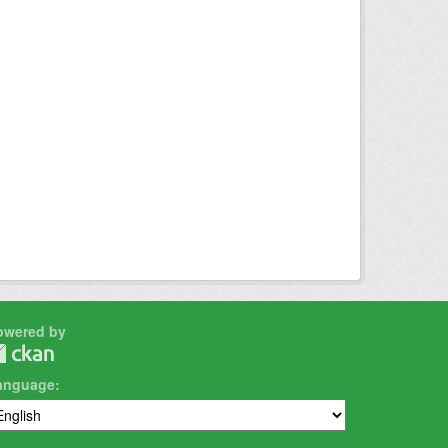
owered by
anguage