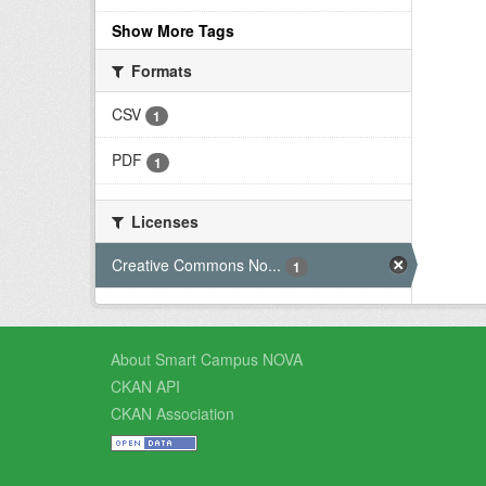
Show More Tags
Formats
CSV
1
PDF
1
Licenses
Creative Commons No...
1
About Smart Campus NOVA
CKAN API
CKAN Association