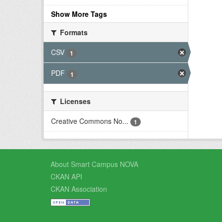
Show More Tags
Formats
CSV
1
PDF
1
Licenses
Creative Commons No...
1
About Smart Campus NOVA
CKAN API
CKAN Association