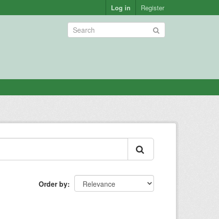
Log in
Register
Order by