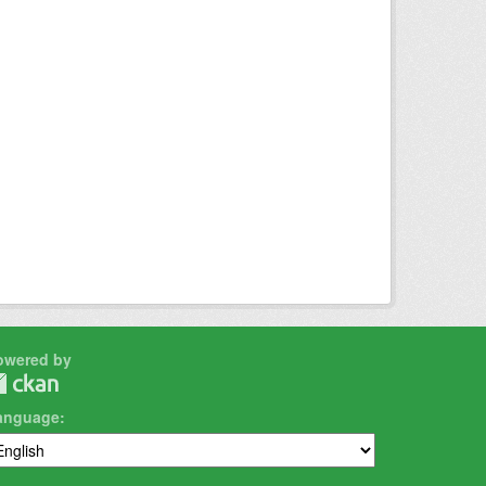
owered by
anguage