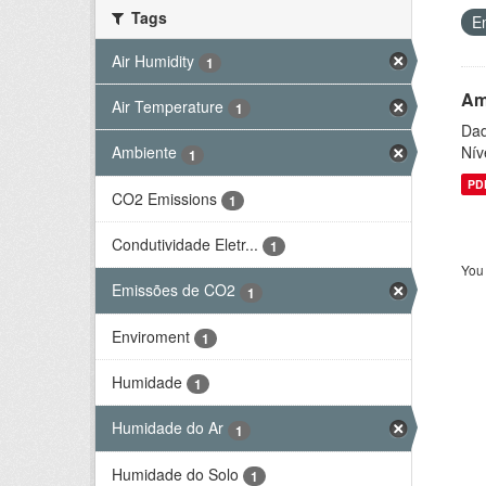
Tags
E
Air Humidity
1
Am
Air Temperature
1
Dad
Nív
Ambiente
1
PD
CO2 Emissions
1
Condutividade Eletr...
1
You 
Emissões de CO2
1
Enviroment
1
Humidade
1
Humidade do Ar
1
Humidade do Solo
1