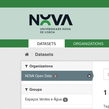
Skip
to
content
DATASETS
ORGANIZATIONS
Datasets
Organizations
NOVA Open Data
1
Groups
1
Espaços Verdes e Água
1
Tag