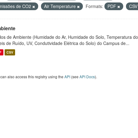
missões de CO2
Air Temperature
Formats:
PDF
CS
biente
os de Ambiente (Humidade do Ar, Humidade do Solo, Temperatura do
eis de Ruído, UV, Condutividade Elétrica do Solo) do Campus de...
F
CSV
can also access this registry using the
API
(see
API Docs
).