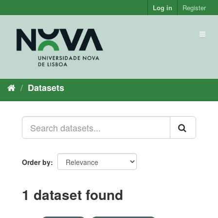
Skip
Log in
Register
to
content
Toggl
naviga
Datasets
Order by
1 dataset found