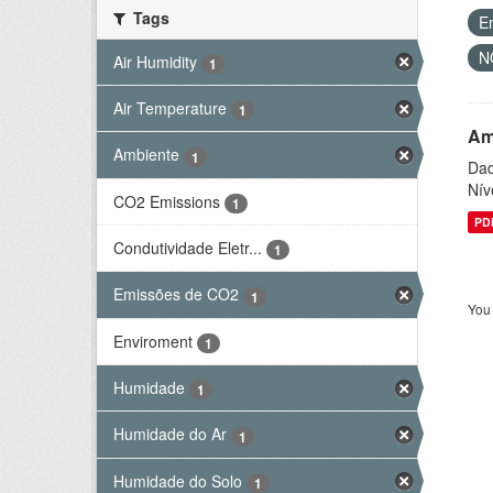
Tags
E
N
Air Humidity
1
Air Temperature
1
Am
Ambiente
1
Dad
Nív
CO2 Emissions
1
PD
Condutividade Eletr...
1
Emissões de CO2
1
You 
Enviroment
1
Humidade
1
Humidade do Ar
1
Humidade do Solo
1