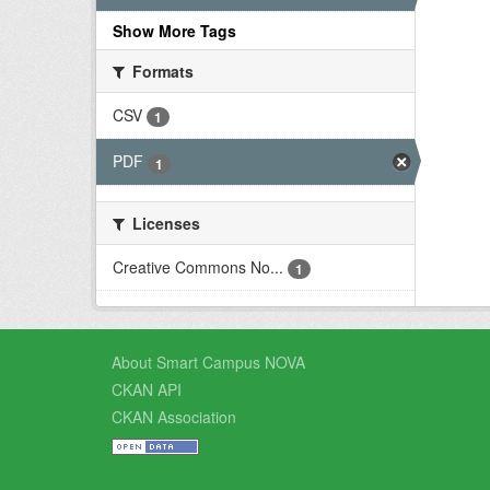
Show More Tags
Formats
CSV
1
PDF
1
Licenses
Creative Commons No...
1
About Smart Campus NOVA
CKAN API
CKAN Association