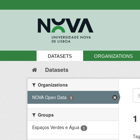
Skip
to
content
DATASETS
ORGANIZATIONS
Datasets
Organizations
NOVA Open Data
1
Groups
1
Espaços Verdes e Água
1
Tag