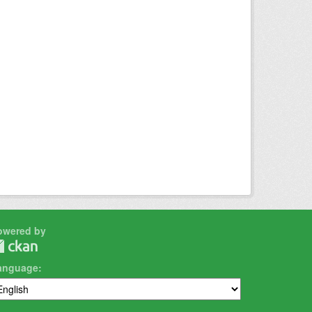
owered by
anguage