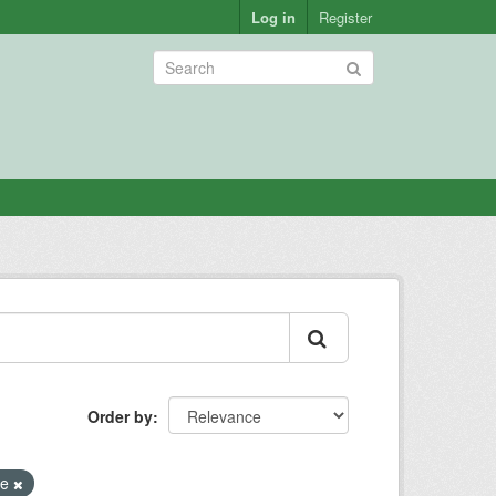
Log in
Register
Order by
de