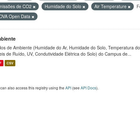
missões de CO2
Humidade do Solo
Air Temperature
F
OVA Open Data
biente
os de Ambiente (Humidade do Ar, Humidade do Solo, Temperatura do
eis de Ruído, UV, Condutividade Elétrica do Solo) do Campus de...
F
CSV
can also access this registry using the
API
(see
API Docs
).