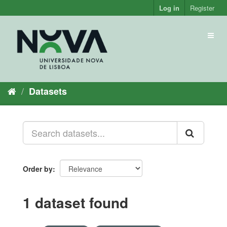
Skip
Log in
Register
to
content
Toggl
naviga
Datasets
Order by
1 dataset found