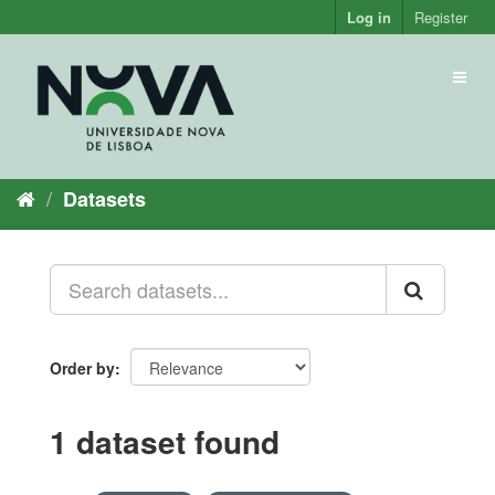
Skip
Log in
Register
to
content
Toggl
naviga
Datasets
Order by
1 dataset found