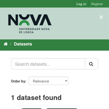
Skip
Log in
Register
to
content
Toggl
naviga
Datasets
Order by
1 dataset found