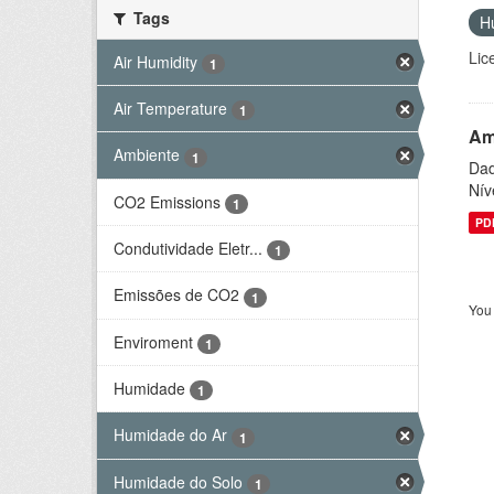
Tags
H
Lic
Air Humidity
1
Air Temperature
1
Am
Ambiente
1
Dad
Nív
CO2 Emissions
1
PD
Condutividade Eletr...
1
Emissões de CO2
1
You 
Enviroment
1
Humidade
1
Humidade do Ar
1
Humidade do Solo
1