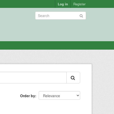
Log in
Register
Order by