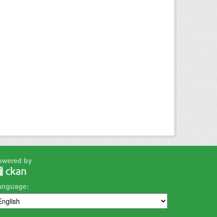
owered by
anguage