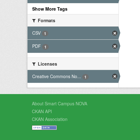
Show More Tags
Formats
CSV
1
PDF
1
Licenses
Creative Commons No...
1
About Smart Campus NOVA
CKAN API
CKAN Association