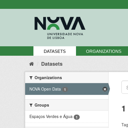
Skip
to
content
DATASETS
ORGANIZATIONS
Datasets
Organizations
NOVA Open Data
1
Groups
1
Espaços Verdes e Água
1
Tag