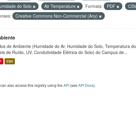
umidade do Solo
Air Temperature
Formats:
PDF
CS
enses:
Creative Commons Non-Commercial (Any)
biente
os de Ambiente (Humidade do Ar, Humidade do Solo, Temperatura do
eis de Ruído, UV, Condutividade Elétrica do Solo) do Campus de...
F
CSV
can also access this registry using the
API
(see
API Docs
).