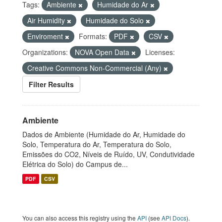
Tags:
Ambiente
Humidade do Ar
Air Humidity
Humidade do Solo
Enviroment
Formats:
PDF
CSV
Organizations:
NOVA Open Data
Licenses:
Creative Commons Non-Commercial (Any)
Filter Results
Ambiente
Dados de Ambiente (Humidade do Ar, Humidade do
Solo, Temperatura do Ar, Temperatura do Solo,
Emissões do CO2, Níveis de Ruído, UV, Condutividade
Elétrica do Solo) do Campus de...
PDF
CSV
You can also access this registry using the
API
(see
API Docs
).