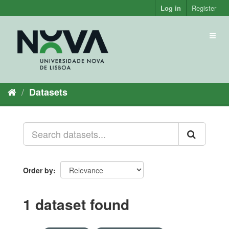
Skip
Log in
Register
to
content
Toggl
naviga
Datasets
Order by
1 dataset found