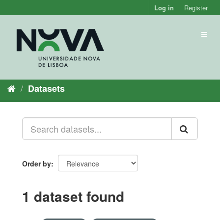
Skip
Log in
Register
to
content
Toggl
naviga
Datasets
Order by
1 dataset found