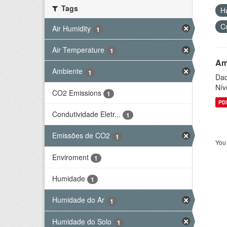
Tags
H
C
Air Humidity
1
Air Temperature
1
Am
Ambiente
1
Dad
Nív
CO2 Emissions
1
PD
Condutividade Eletr...
1
Emissões de CO2
1
You 
Enviroment
1
Humidade
1
Humidade do Ar
1
Humidade do Solo
1