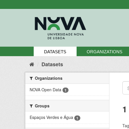
Skip
to
content
DATASETS
ORGANIZATIONS
Datasets
Organizations
NOVA Open Data
1
Groups
1
Espaços Verdes e Água
1
Tag