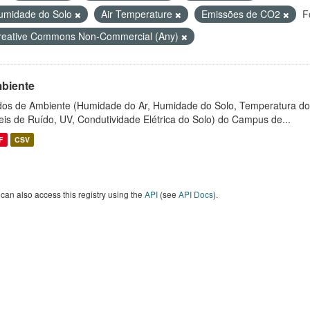
umidade do Solo
Air Temperature
Emissões de CO2
F
reative Commons Non-Commercial (Any)
biente
os de Ambiente (Humidade do Ar, Humidade do Solo, Temperatura do
eis de Ruído, UV, Condutividade Elétrica do Solo) do Campus de...
F
CSV
can also access this registry using the
API
(see
API Docs
).