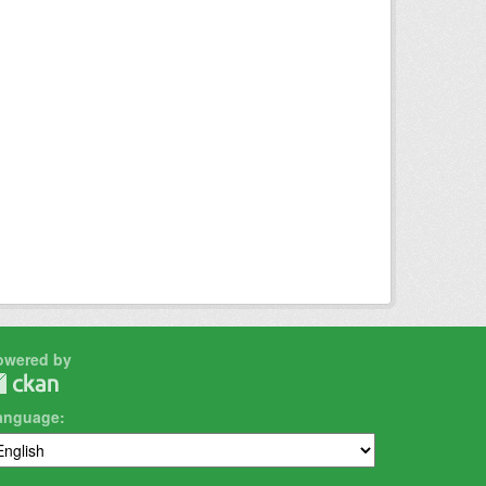
owered by
anguage