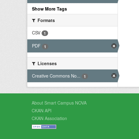
Show More Tags
Formats
CSV
1
PDF
1
Licenses
Creative Commons No...
1
About Smart Campus NOVA
CKAN API
CKAN Association