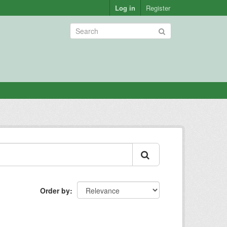
Log in
Register
Order by