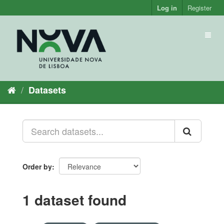
Skip
Log in
Register
to
content
Toggl
naviga
Datasets
Order by
1 dataset found