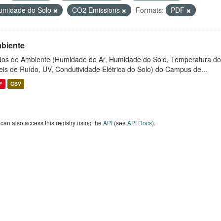
umidade do Solo
CO2 Emissions
Formats:
PDF
biente
os de Ambiente (Humidade do Ar, Humidade do Solo, Temperatura do
eis de Ruído, UV, Condutividade Elétrica do Solo) do Campus de...
F
CSV
can also access this registry using the
API
(see
API Docs
).