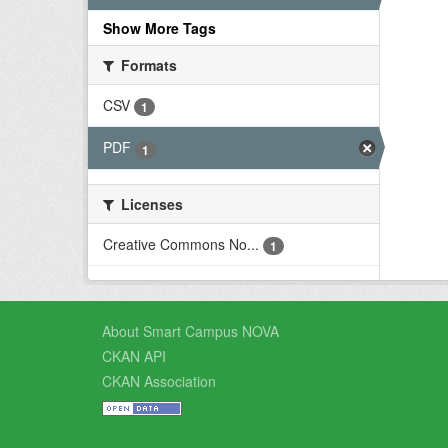
Show More Tags
Formats
CSV
1
PDF
1
Licenses
Creative Commons No...
1
About Smart Campus NOVA
CKAN API
CKAN Association