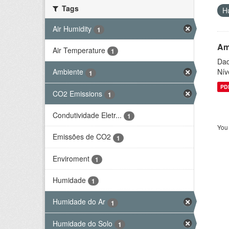
Tags
H
Air Humidity
1
Am
Air Temperature
1
Dad
Nív
Ambiente
1
PD
CO2 Emissions
1
Condutividade Eletr...
1
You 
Emissões de CO2
1
Enviroment
1
Humidade
1
Humidade do Ar
1
Humidade do Solo
1