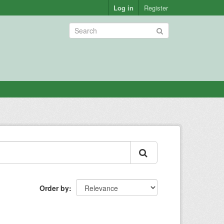
Log in
Register
Order by