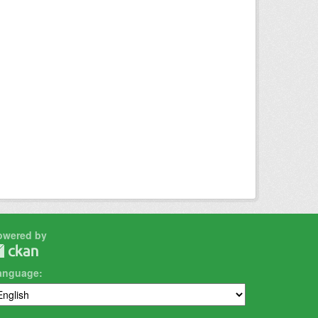
owered by
anguage