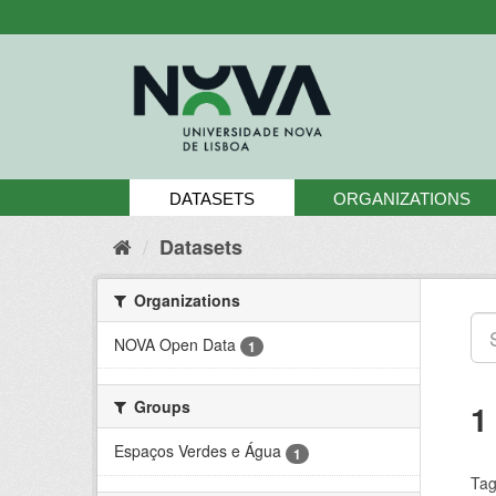
Skip
to
content
DATASETS
ORGANIZATIONS
Datasets
Organizations
NOVA Open Data
1
Groups
1
Espaços Verdes e Água
1
Tag