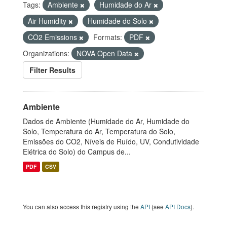
Tags:
Ambiente
Humidade do Ar
Air Humidity
Humidade do Solo
CO2 Emissions
Formats:
PDF
Organizations:
NOVA Open Data
Filter Results
Ambiente
Dados de Ambiente (Humidade do Ar, Humidade do
Solo, Temperatura do Ar, Temperatura do Solo,
Emissões do CO2, Níveis de Ruído, UV, Condutividade
Elétrica do Solo) do Campus de...
PDF
CSV
You can also access this registry using the
API
(see
API Docs
).