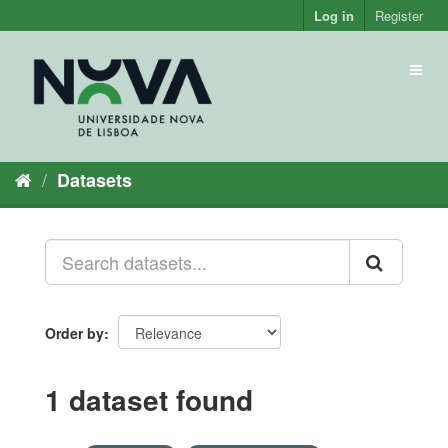
Skip
Log in
Register
to
content
Toggl
naviga
Datasets
Order by
1 dataset found