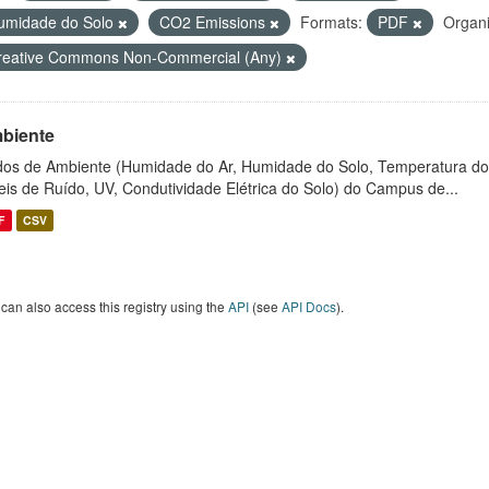
umidade do Solo
CO2 Emissions
Formats:
PDF
Organi
reative Commons Non-Commercial (Any)
biente
os de Ambiente (Humidade do Ar, Humidade do Solo, Temperatura do
eis de Ruído, UV, Condutividade Elétrica do Solo) do Campus de...
F
CSV
can also access this registry using the
API
(see
API Docs
).