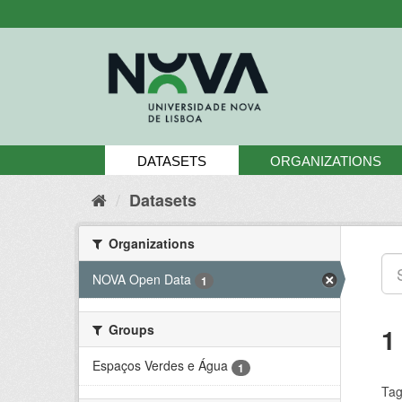
Skip
to
content
DATASETS
ORGANIZATIONS
Datasets
Organizations
NOVA Open Data
1
Groups
1
Espaços Verdes e Água
1
Tag