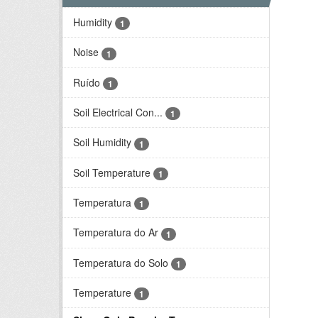
Humidity
1
Noise
1
Ruído
1
Soil Electrical Con...
1
Soil Humidity
1
Soil Temperature
1
Temperatura
1
Temperatura do Ar
1
Temperatura do Solo
1
Temperature
1