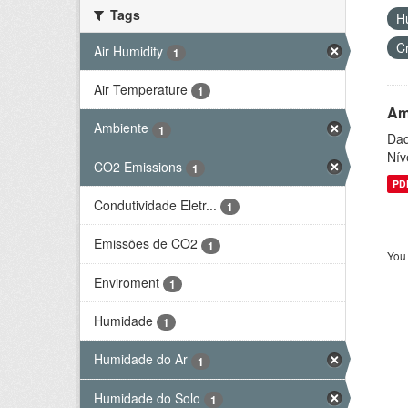
Tags
H
C
Air Humidity
1
Air Temperature
1
Am
Ambiente
1
Dad
Nív
CO2 Emissions
1
PD
Condutividade Eletr...
1
Emissões de CO2
1
You 
Enviroment
1
Humidade
1
Humidade do Ar
1
Humidade do Solo
1