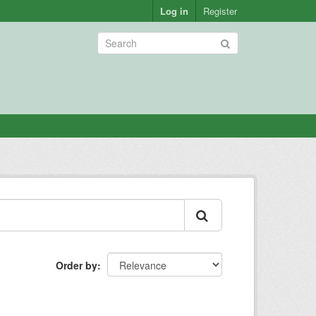
Log in
Register
Order by