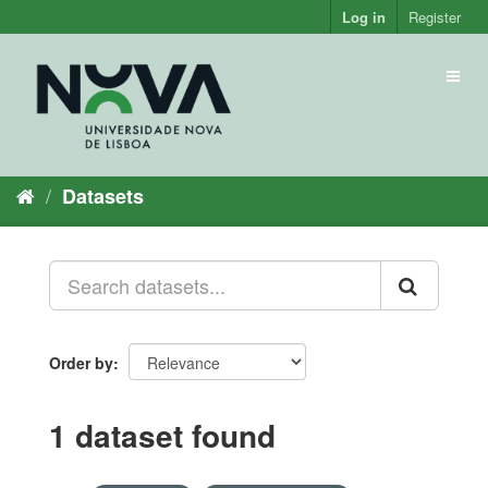
Skip
Log in
Register
to
content
Toggl
naviga
Datasets
Order by
1 dataset found