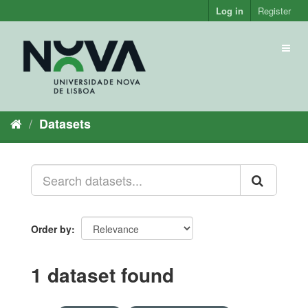
Skip
Log in
Register
to
content
Toggl
naviga
Datasets
Order by
1 dataset found