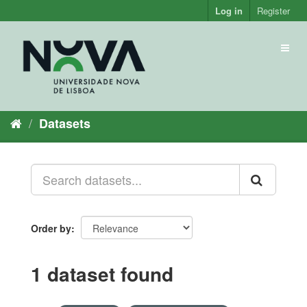
Skip
Log in
Register
to
content
Toggl
naviga
Datasets
Order by
1 dataset found