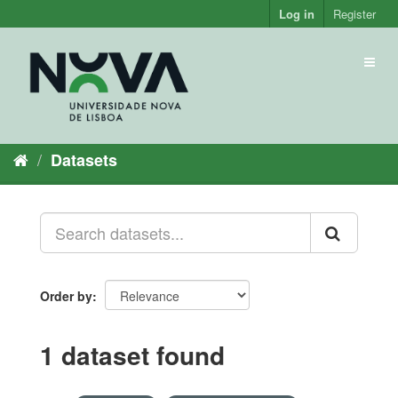
Skip
Log in
Register
to
content
Toggl
naviga
Datasets
Order by
1 dataset found