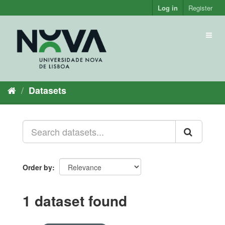
Skip
Log in
Register
to
content
Toggl
naviga
Datasets
Order by
1 dataset found