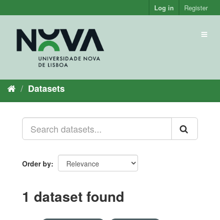
Skip
Log in
Register
to
content
Toggl
naviga
Datasets
Order by
1 dataset found