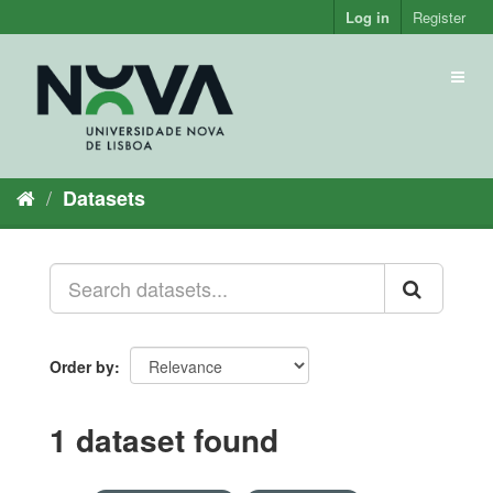
Skip
Log in
Register
to
content
Toggl
naviga
Datasets
Order by
1 dataset found