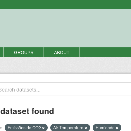
GROUPS
ABOUT
 dataset found
s:
Emissões de CO2
Air Temperature
Humidade