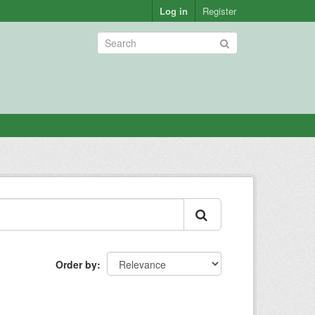
Log in
Register
Order by