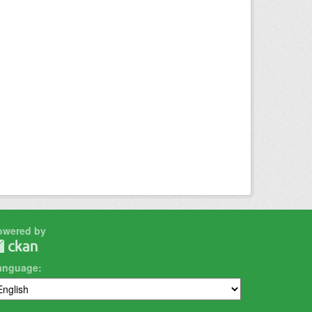
owered by
anguage