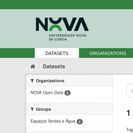
Skip
to
content
DATASETS
ORGANIZATIONS
Datasets
Organizations
NOVA Open Data
1
Groups
1
Espaços Verdes e Água
1
Tag