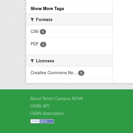
Show More Tags
Formats
CSV
1
PDF
1
Licenses
Creative Commons No...
1
About Smart Campus NOVA
CKAN API
CKAN Association