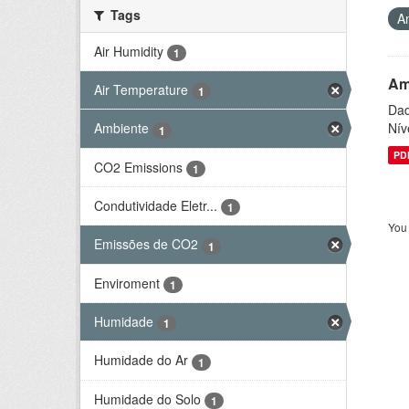
Tags
A
Air Humidity
1
Am
Air Temperature
1
Dad
Nív
Ambiente
1
PD
CO2 Emissions
1
Condutividade Eletr...
1
You 
Emissões de CO2
1
Enviroment
1
Humidade
1
Humidade do Ar
1
Humidade do Solo
1