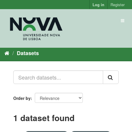
Skip
Log in
Register
to
content
Toggl
naviga
Datasets
Order by
1 dataset found