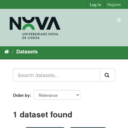
Skip
Log in
Register
to
content
Toggl
naviga
Datasets
Order by
1 dataset found