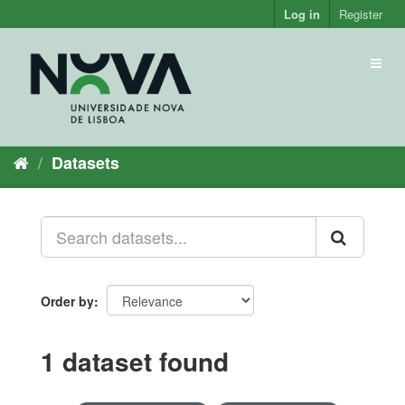
Skip
Log in
Register
to
content
Toggl
naviga
Datasets
Order by
1 dataset found