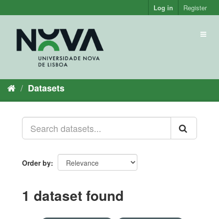
Skip
Log in
Register
to
content
Toggl
naviga
Datasets
Order by
1 dataset found