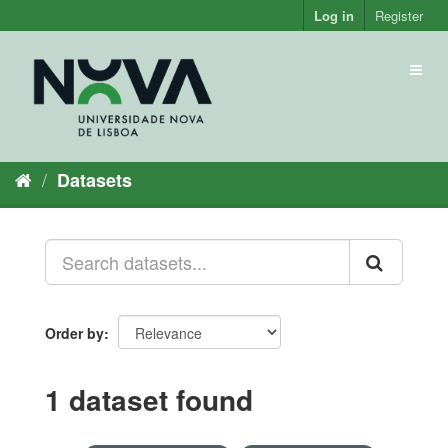
Skip
Log in
Register
to
content
Toggl
naviga
Datasets
Order by
1 dataset found