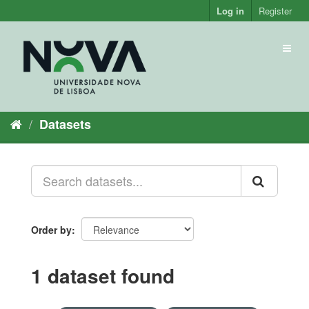
Skip
Log in
Register
to
content
Toggl
naviga
Datasets
Order by
1 dataset found