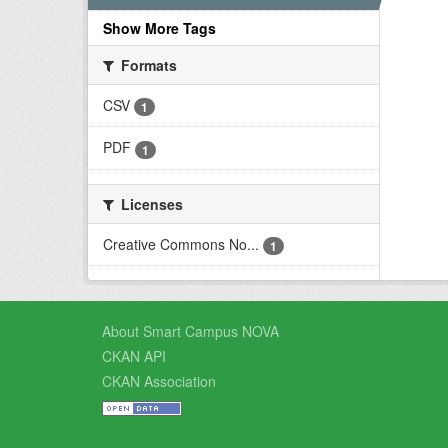
Show More Tags
Formats
CSV
1
PDF
1
Licenses
Creative Commons No...
1
About Smart Campus NOVA
CKAN API
CKAN Association