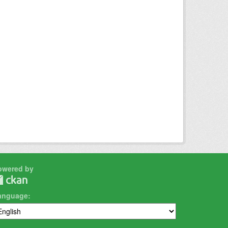
owered by
anguage