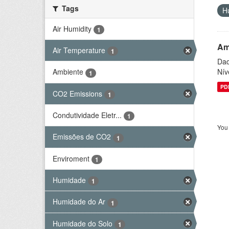
Tags
H
Air Humidity
1
Am
Air Temperature
1
Dad
Nív
Ambiente
1
PD
CO2 Emissions
1
Condutividade Eletr...
1
You 
Emissões de CO2
1
Enviroment
1
Humidade
1
Humidade do Ar
1
Humidade do Solo
1