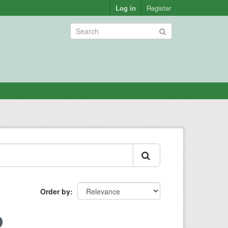
Log in
Register
Order by