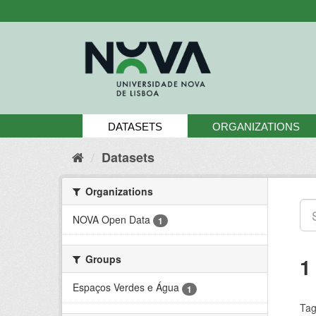
Skip
to
content
DATASETS
ORGANIZATIONS
Datasets
Organizations
NOVA Open Data
1
Groups
1
Espaços Verdes e Água
1
Tag