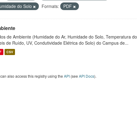
umidade do Solo
Formats:
PDF
biente
os de Ambiente (Humidade do Ar, Humidade do Solo, Temperatura do
eis de Ruído, UV, Condutividade Elétrica do Solo) do Campus de...
F
CSV
can also access this registry using the
API
(see
API Docs
).