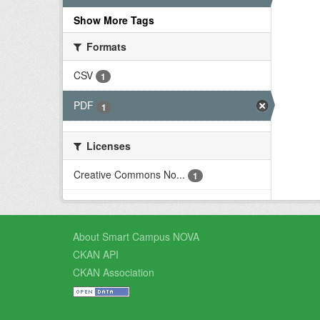
Show More Tags
Formats
CSV
1
PDF
1
Licenses
Creative Commons No...
1
About Smart Campus NOVA
CKAN API
CKAN Association