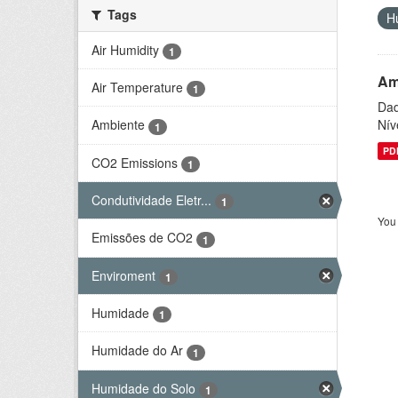
Tags
H
Air Humidity
1
Am
Air Temperature
1
Dad
Nív
Ambiente
1
PD
CO2 Emissions
1
Condutividade Eletr...
1
You 
Emissões de CO2
1
Enviroment
1
Humidade
1
Humidade do Ar
1
Humidade do Solo
1