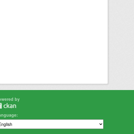
owered by
anguage