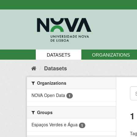
Skip
to
content
DATASETS
ORGANIZATIONS
Datasets
Organizations
NOVA Open Data
1
Groups
1
Espaços Verdes e Água
1
Tag