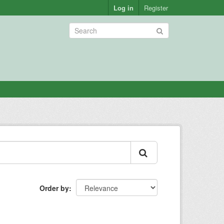
Log in
Register
Order by