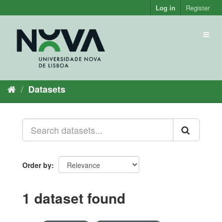
Skip
Log in
Register
to
content
Toggl
naviga
Datasets
Order by
1 dataset found