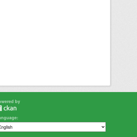
owered by
anguage