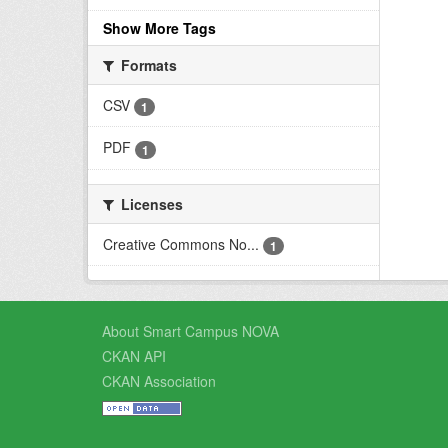
Show More Tags
Formats
CSV
1
PDF
1
Licenses
Creative Commons No...
1
About Smart Campus NOVA
CKAN API
CKAN Association