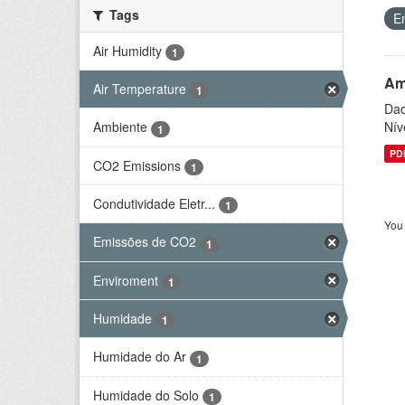
Tags
E
Air Humidity
1
Am
Air Temperature
1
Dad
Nív
Ambiente
1
PD
CO2 Emissions
1
Condutividade Eletr...
1
You 
Emissões de CO2
1
Enviroment
1
Humidade
1
Humidade do Ar
1
Humidade do Solo
1