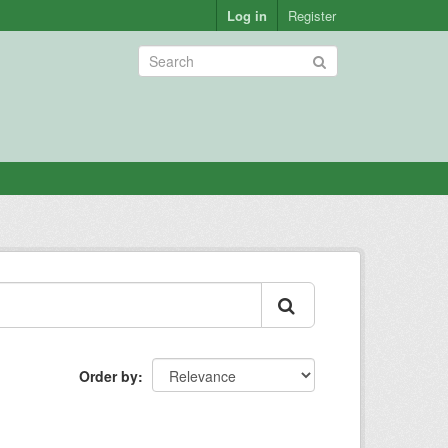
Log in
Register
Order by