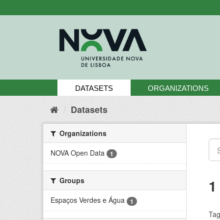
Skip
to
content
DATASETS
ORGANIZATIONS
Datasets
Organizations
NOVA Open Data
1
Groups
1
Espaços Verdes e Água
1
Tag