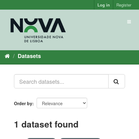
Skip
Log in
Register
to
content
Toggl
naviga
Datasets
Order by
1 dataset found