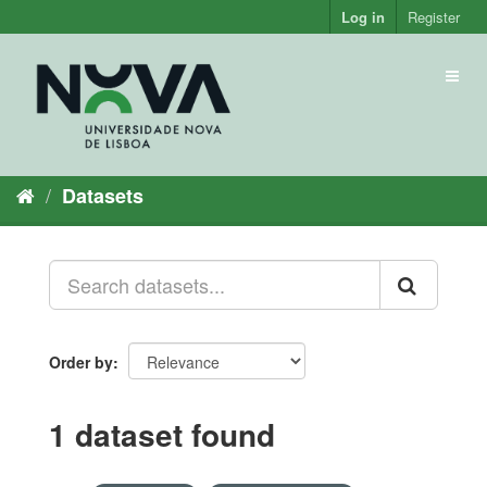
Skip
Log in
Register
to
content
Toggl
naviga
Datasets
Order by
1 dataset found