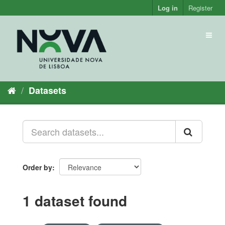
Skip
Log in
Register
to
content
Toggl
naviga
Datasets
Order by
1 dataset found