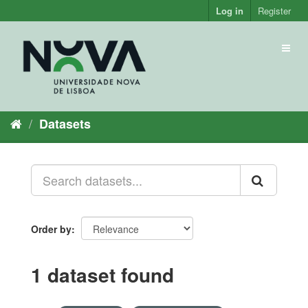
Skip
Log in
Register
to
content
Toggl
naviga
Datasets
Order by
1 dataset found