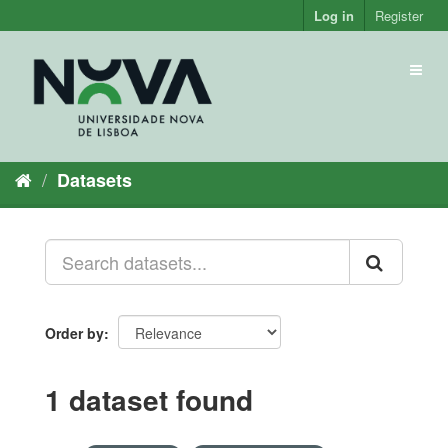
Skip
Log in
Register
to
content
Toggl
naviga
Datasets
Order by
1 dataset found