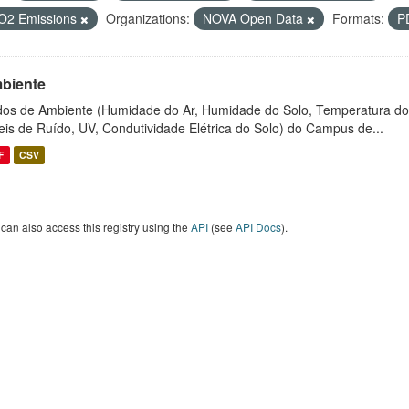
O2 Emissions
Organizations:
NOVA Open Data
Formats:
P
biente
os de Ambiente (Humidade do Ar, Humidade do Solo, Temperatura do
eis de Ruído, UV, Condutividade Elétrica do Solo) do Campus de...
F
CSV
can also access this registry using the
API
(see
API Docs
).