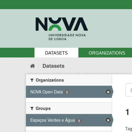
Skip
to
content
DATASETS
ORGANIZATIONS
Datasets
Organizations
NOVA Open Data
1
Groups
1
Espaços Verdes e Água
1
Tag