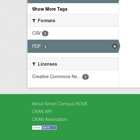
Show More Tags
Formats
CSV
1
PDF
1
Licenses
Creative Commons No...
1
About Smart Campus NOVA
CKAN API
CKAN Association