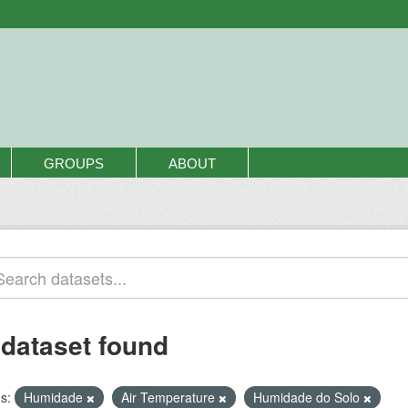
GROUPS
ABOUT
 dataset found
s:
Humidade
Air Temperature
Humidade do Solo