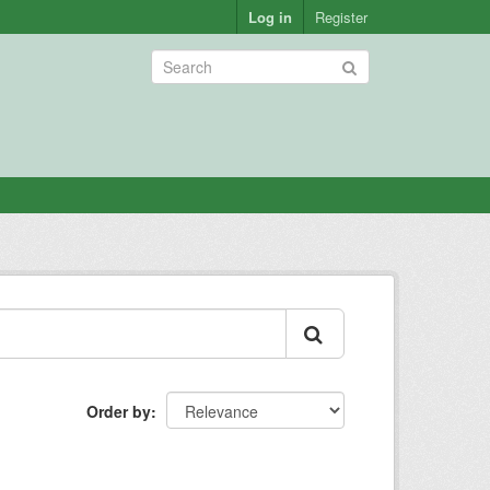
Log in
Register
Order by