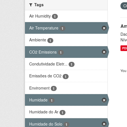
Tags
C
Air Humidity
1
Am
Air Temperature
1
Dad
Nív
Ambiente
1
PD
CO2 Emissions
1
Condutividade Eletr...
1
You 
Emissões de CO2
1
Enviroment
1
Humidade
1
Humidade do Ar
1
Humidade do Solo
1