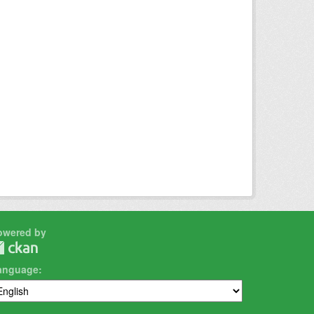
owered by
anguage