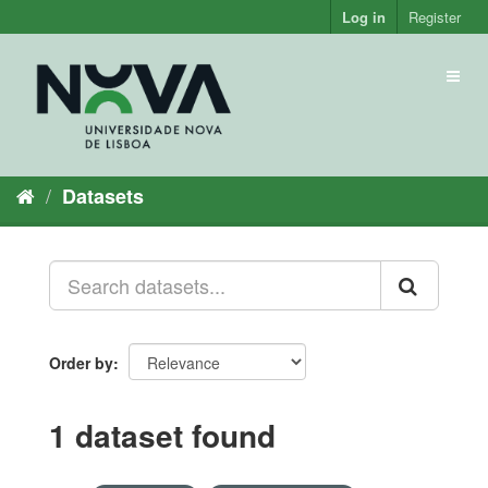
Skip
Log in
Register
to
content
Toggl
naviga
Datasets
Order by
1 dataset found