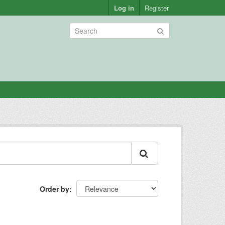
Log in
Register
Order by