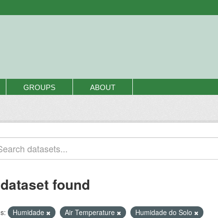
GROUPS
ABOUT
 dataset found
s:
Humidade
Air Temperature
Humidade do Solo