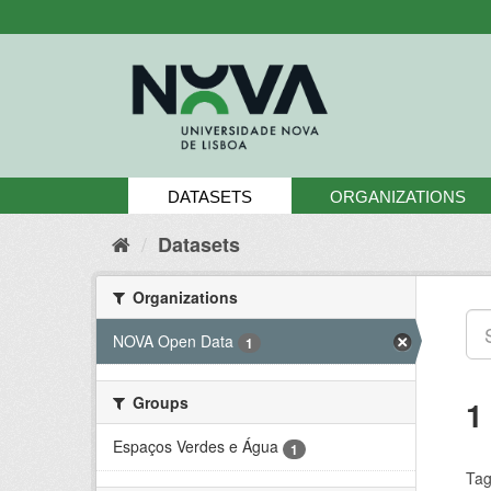
Skip
to
content
DATASETS
ORGANIZATIONS
Datasets
Organizations
NOVA Open Data
1
Groups
1
Espaços Verdes e Água
1
Tag