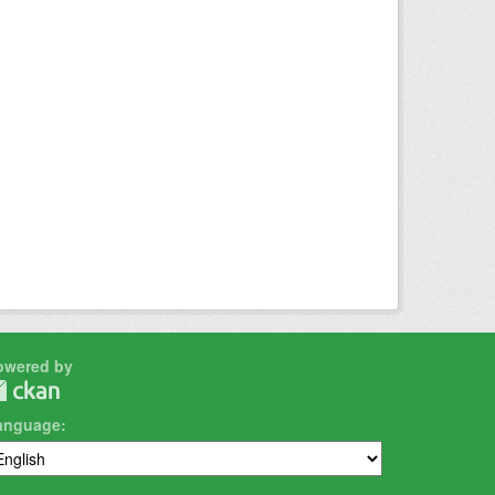
owered by
anguage