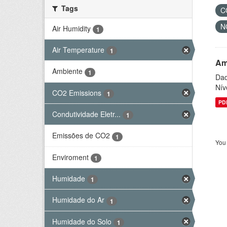
Tags
C
N
Air Humidity
1
Air Temperature
1
Am
Ambiente
1
Dad
Nív
CO2 Emissions
1
PD
Condutividade Eletr...
1
Emissões de CO2
1
You 
Enviroment
1
Humidade
1
Humidade do Ar
1
Humidade do Solo
1