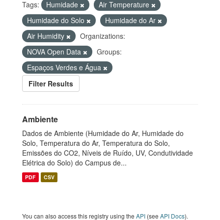
Tags:
Humidade
Air Temperature
Humidade do Solo
Humidade do Ar
Air Humidity
Organizations:
NOVA Open Data
Groups:
Espaços Verdes e Água
Filter Results
Ambiente
Dados de Ambiente (Humidade do Ar, Humidade do
Solo, Temperatura do Ar, Temperatura do Solo,
Emissões do CO2, Níveis de Ruído, UV, Condutividade
Elétrica do Solo) do Campus de...
PDF
CSV
You can also access this registry using the
API
(see
API Docs
).