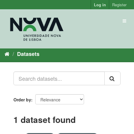
Skip
Log in
Register
to
content
Toggl
naviga
Datasets
Order by
1 dataset found