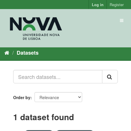
Skip
Log in
Register
to
content
Toggl
naviga
Datasets
Order by
1 dataset found