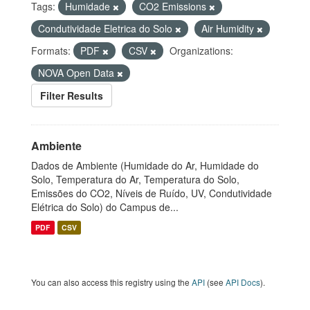
Tags:
Humidade
CO2 Emissions
Condutividade Eletrica do Solo
Air Humidity
Formats:
PDF
CSV
Organizations:
NOVA Open Data
Filter Results
Ambiente
Dados de Ambiente (Humidade do Ar, Humidade do
Solo, Temperatura do Ar, Temperatura do Solo,
Emissões do CO2, Níveis de Ruído, UV, Condutividade
Elétrica do Solo) do Campus de...
PDF
CSV
You can also access this registry using the
API
(see
API Docs
).