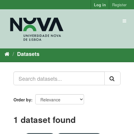
Skip
Log in
Register
to
content
Toggl
naviga
Datasets
Order by
1 dataset found