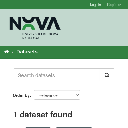
Skip
Log in
Register
to
content
Toggl
naviga
Datasets
Order by
1 dataset found