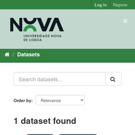
Skip
Log in
Register
to
content
Toggl
naviga
Datasets
Order by
1 dataset found