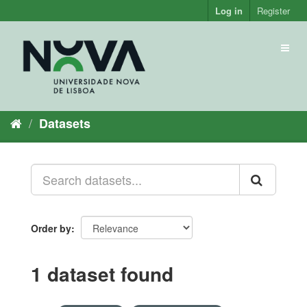
Skip
Log in
Register
to
content
Toggl
naviga
Datasets
Order by
1 dataset found