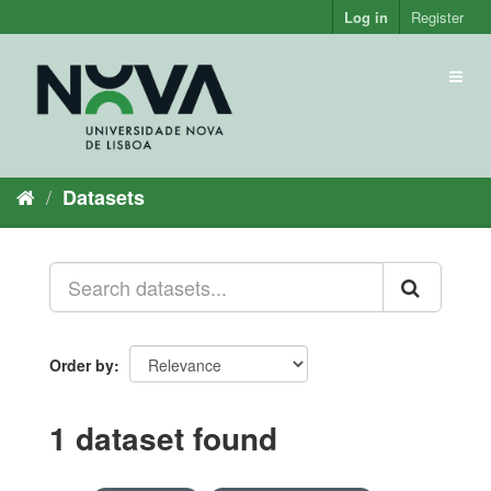
Skip
Log in
Register
to
content
Toggl
naviga
Datasets
Order by
1 dataset found