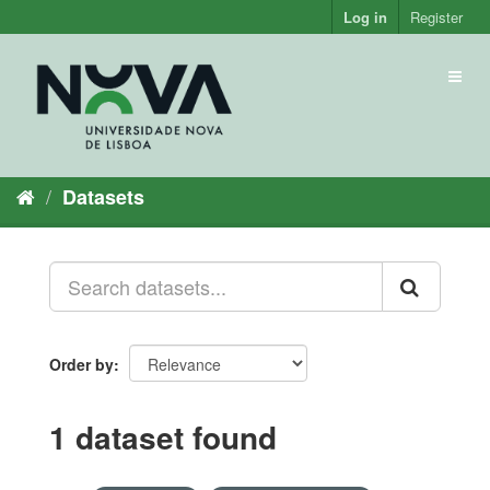
Skip
Log in
Register
to
content
Toggl
naviga
Datasets
Order by
1 dataset found