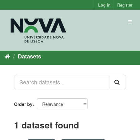
Skip
Log in
Register
to
content
Toggl
naviga
Datasets
Order by
1 dataset found